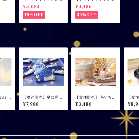
輪 /
色ヘアクリップ / 左側
の願い事 / 絵馬シェイ
¥5,083
¥3,486
ン×ハ
用
カー / キーホルダー /
ミルキーパープル
15%OFF
30%OFF
ss u
【受注販売】星に願い
【受注販売】 星いちご
【受
レスアッ
を 夜空に祈りを / 絵馬
のパフェ / キーホルダ
オーブ
¥7,980
¥3,480
¥8,9
のネッ
シェイカー / キーホル
ー
ry night Ligh
ラー】
ダー
e