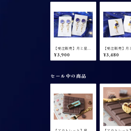
【受注販売】月と星の
【受注販売】月
詩 / 耳飾り
詩 / イヤーカフ 
¥3,900
¥3,480
セール中の商品
【アウトレット】星屑
【アウトレット