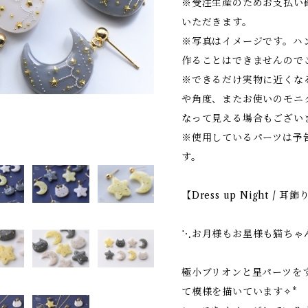
※受注生産のためお支払い
いただきます。
※写真はイメージです。ハ
作ることはできませんので
※できるだけ実物に近くな
や角度、またお使いのモニ
なって見える場合もござい
※使用しているパーツは予
す。
【Dress up Night / 耳飾
⋱お月様もお星様も猫ちゃ
極小ブリオンと星パーツを
て模様を描いています✧︎*