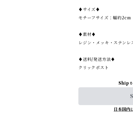
♦︎サイズ♦︎
モチーフサイズ：幅約2cm
♦︎素材♦︎
レジン・メッキ・ステンレ
♦︎送料/発送方法♦︎
クリックポスト
Ship 
S
日本国内