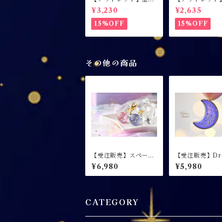
パティスリー / ヘアク
パティスリー / 指
¥3,230
¥2,635
リップ / チョコミント
カスタードプリ
/ 右側用
ート
15%OFF
15%OFF
その他の商品
【受注販売】スペース
【受注販売】Dre
オーブキーホルダー D
p Moon -ド
¥6,980
¥5,980
reamy ver.
プムーン- / 月
クレス【夜空カ
CATEGORY