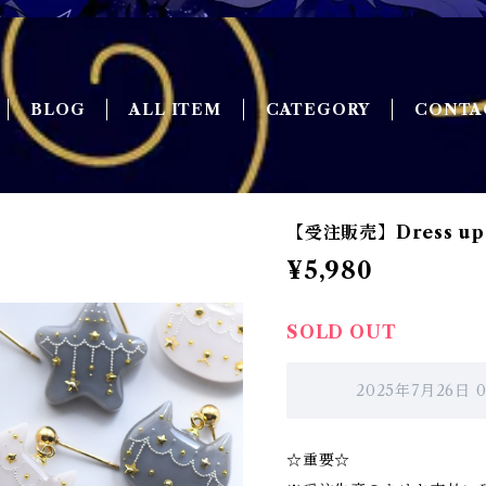
BLOG
ALL ITEM
CATEGORY
CONTA
【受注販売】Dress up 
¥5,980
SOLD OUT
2025年7月26日
☆重要☆