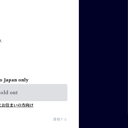
ス
to Japan only
old out
にお住まいの方向け
通報する