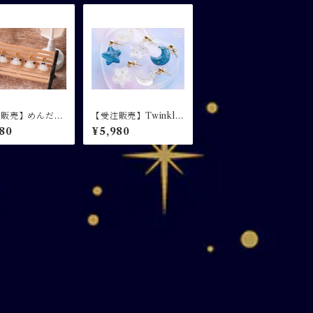
注販売】めんだご
【受注販売】Twinkle
・イヤ
Candy / 月と星のクリ
80
¥5,980
グ
アカラーピアス イヤリ
ング