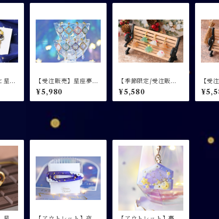
と星の
【受注販売】星座夢見
【季節限定/受注販
【受
/ 片耳
盤 / ピアス イヤリング
売】めんだくろーすふ
ーすと / ピアス
¥5,980
¥5,580
¥5,5
れんず / ピアス・イヤ
リン
リング
】星屑
【アウトレット】夜空
【アウトレット】夢色