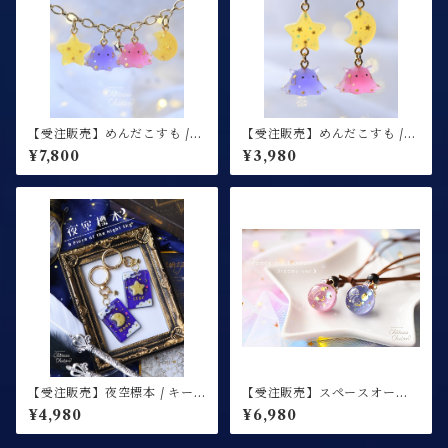
【受注販売】めんだこすも /
【受注販売】めんだこすも /
バッグチャーム
ネックレス
¥7,800
¥3,980
【受注販売】夜空標本 / キー
【受注販売】スペースオーブ
ホルダー
ペンダント Dreamy ver.
¥4,980
¥6,980