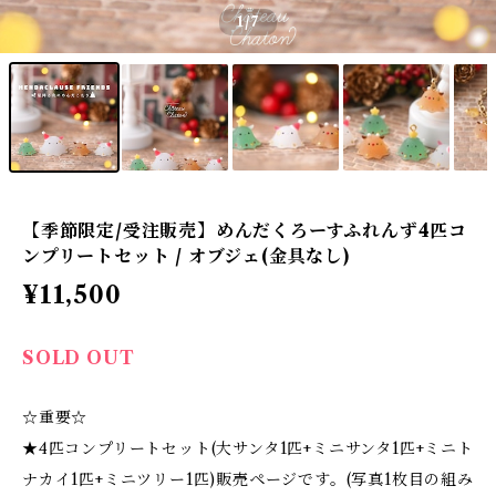
1
/7
【季節限定/受注販売】めんだくろーすふれんず4匹コ
ンプリートセット / オブジェ(金具なし)
¥11,500
SOLD OUT
☆重要☆
★4匹コンプリートセット(大サンタ1匹+ミニサンタ1匹+ミニト
ナカイ1匹+ミニツリー1匹)販売ページです。(写真1枚目の組み