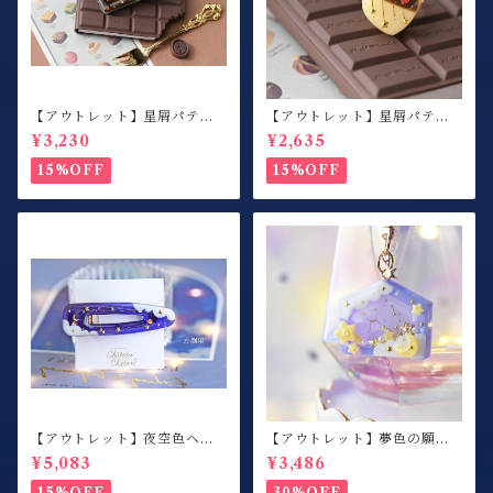
【アウトレット】星屑パティ
【アウトレット】星屑パティ
スリー / ヘアクリップ / チョ
スリー / 指輪 / カスタードプ
¥3,230
¥2,635
コミント / 右側用
リン×ハート
15%OFF
15%OFF
【アウトレット】夜空色ヘア
【アウトレット】夢色の願い
クリップ / 左側用
事 / 絵馬シェイカー / キーホ
¥5,083
¥3,486
ルダー / ミルキーパープル
15%OFF
30%OFF