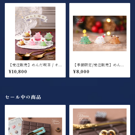
【受注販売】めんだ喫茶 / オ
【季節限定/受注販売】めんだ
ブジェ / 3個セット or 6個セ
くろーすふれんずミニ3匹セッ
¥10,800
¥8,000
ット
ト / オブジェ(金具なし)
セール中の商品