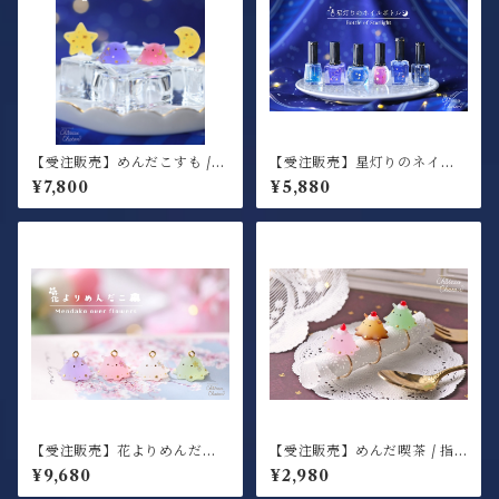
【受注販売】めんだこすも /
【受注販売】星灯りのネイル
オブジェ 2匹セット月星付き
ボトル / オブジェ
¥7,800
¥5,880
【受注販売】花よりめんだこ /
【受注販売】めんだ喫茶 / 指
オブジェ(金具なし)4匹セット
輪
¥9,680
¥2,980