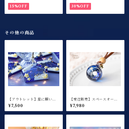
ルダー / ミルキーパープル
15%OFF
30%OFF
その他の商品
【アウトレット】星に願いを
【受注販売】スペースオーブ
夜空に祈りを / 絵馬シェイカ
ペンダント Winter ver. / ネ
¥7,500
¥7,980
ー / キーホルダー
ックレス【冬季限定】