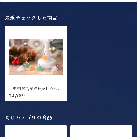
最近チェックした商品
【季節限定/受注販売】めんだ
くろーすふれんず / ネックレ
¥2,980
ス
同じカテゴリの商品