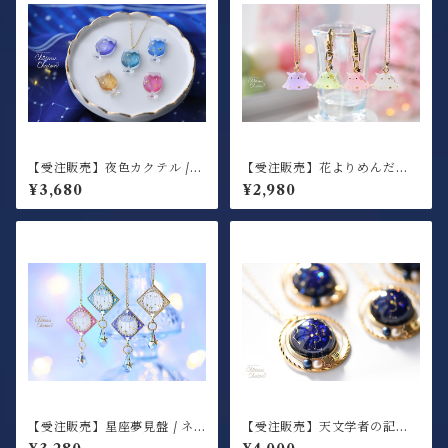
【受注販売】夜色カクテル /
【受注販売】花よりめんだこ /
ネックレス
ネックレス or キーホルダー
¥3,680
¥2,980
【受注販売】星座夢見盤 / ネ
【受注販売】天文学者の記憶
ックレス
ペンダント