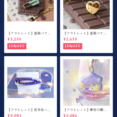
【アウトレット】星屑パティ
【アウトレット】星屑パティ
スリー / ヘアクリップ / チョ
スリー / 指輪 / カスタードプ
¥3,230
¥2,635
コミント / 右側用
リン×ハート
15%OFF
15%OFF
【アウトレット】夜空色ヘア
【アウトレット】夢色の願い
クリップ / 左側用
事 / 絵馬シェイカー / キーホ
¥5,083
¥3,486