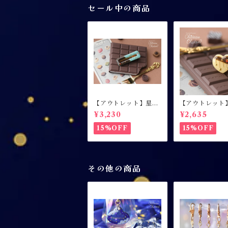
セール中の商品
【アウトレット】星屑
【アウトレット
パティスリー / ヘアク
パティスリー / 指
¥3,230
¥2,635
リップ / チョコミント
カスタードプリ
/ 右側用
ート
15%OFF
15%OFF
その他の商品