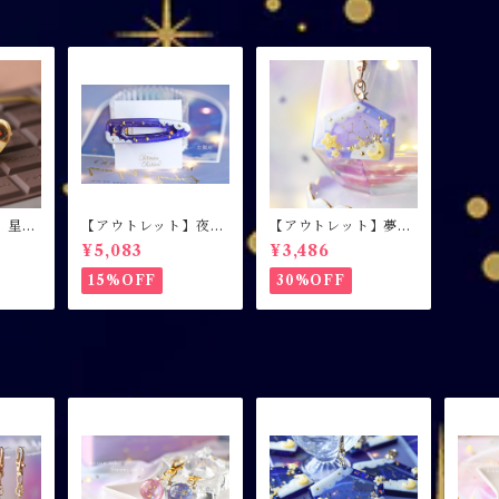
】星屑
【アウトレット】夜空
【アウトレット】夢色
輪 /
色ヘアクリップ / 左側
の願い事 / 絵馬シェイ
¥5,083
¥3,486
ン×ハ
用
カー / キーホルダー /
ミルキーパープル
15%OFF
30%OFF