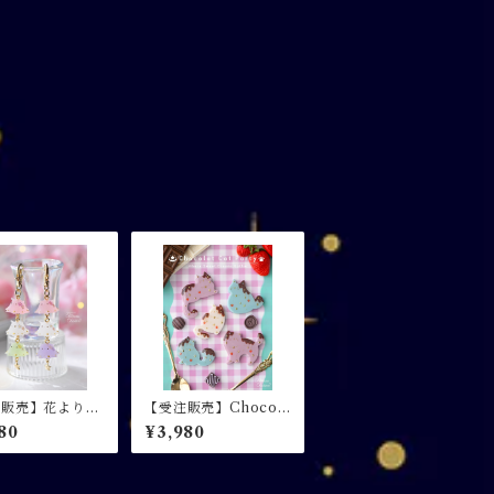
注販売】花よりめ
【受注販売】Chocola
 / 三連キーホル
t Cat Party - ショコ
80
¥3,980
ラキャットパーティ -
/ キーホルダー