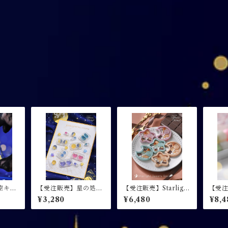
空キャ
【受注販売】星の処方
【受注販売】Starlight
【受
ホルダー
箋 / おくすりキーホル
Sweets Box / スイー
んだこ
¥3,280
¥6,480
¥8,4
ダー
ツキーホルダー
ダー