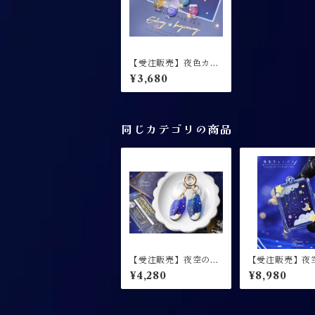
【受注販売】夜色カク
テル / キーホルダー
¥3,680
同じカテゴリの商品
【受注販売】夜空のモ
【受注販売】夜
ーテルキー Room N
ンバス / キー
¥4,280
¥8,980
o.Orion / キーホルダ
ー