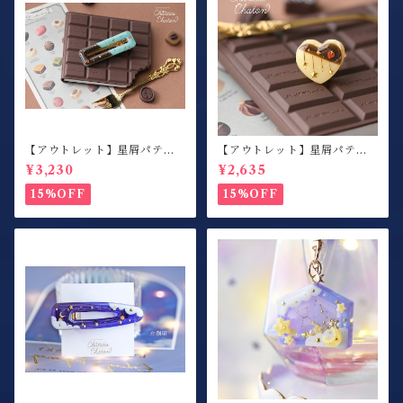
【アウトレット】星屑パティ
【アウトレット】星屑パティ
スリー / ヘアクリップ / チョ
スリー / 指輪 / カスタードプ
¥3,230
¥2,635
コミント / 右側用
リン×ハート
15%OFF
15%OFF