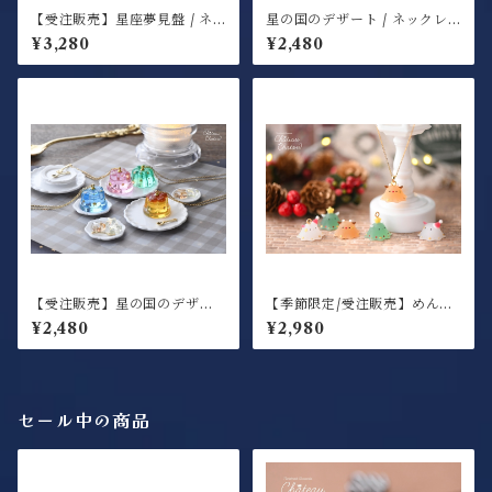
【受注販売】星座夢見盤 / ネ
星の国のデザート / ネックレ
ックレス
ス / プリン
¥3,280
¥2,480
【受注販売】星の国のデザー
【季節限定/受注販売】めんだ
ト / ネックレス / ゼリー＆プ
くろーすふれんず / ネックレ
¥2,480
¥2,980
リンモチーフ
ス
セール中の商品