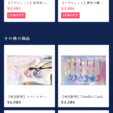
【アウトレット】夜空色ヘア
【アウトレット】夢色の願い
クリップ / 左側用
事 / 絵馬シェイカー / キーホ
¥5,083
¥3,486
ルダー / ミルキーパープル
15%OFF
30%OFF
その他の商品
【受注販売】スペースオーブ
【受注販売】Twinkle Candy
ペンダント Dreamy ver.
/ キーホルダー
¥6,980
¥3,380