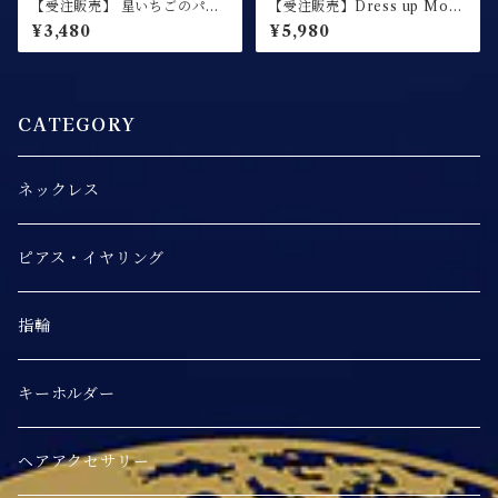
【受注販売】 星いちごのパフ
【受注販売】Dress up Moo
ェ / キーホルダー
n -ドレスアップムーン- / 月
¥3,480
¥5,980
のネックレス【夜空カラー】
CATEGORY
ネックレス
ピアス・イヤリング
指輪
キーホルダー
ヘアアクセサリー