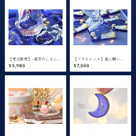
【受注販売】-星空のしるし-
【アウトレット】星に願いを
ネームプレート
夜空に祈りを / 絵馬シェイカ
¥5,980
¥7,500
ー / キーホルダー