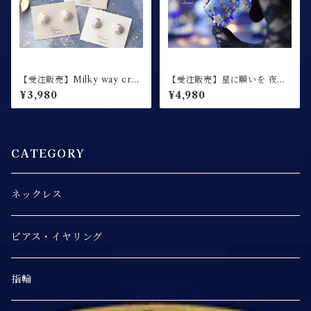
【受注販売】Milky way crea
【受注販売】星に願いを 夜空
m / ピアス イヤリング
に祈りを / ミニサイズ / 絵馬
¥3,980
¥4,980
シェイカー / キーホルダー
CATEGORY
ネックレス
ピアス・イヤリング
指輪