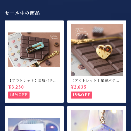
セール中の商品
【アウトレット】星屑パティ
【アウトレット】星屑パティ
スリー / ヘアクリップ / チョ
スリー / 指輪 / カスタードプ
¥3,230
¥2,635
コミント / 右側用
リン×ハート
15%OFF
15%OFF