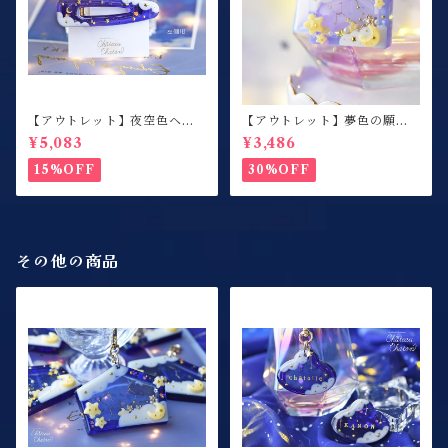
【アウトレット】夜空色ヘア
【アウトレット】夢色の願い
クリップ / 左側用
事 / 絵馬シェイカー / キーホ
¥5,083
¥3,486
ルダー / ミルキーパープル
15%OFF
30%OFF
その他の商品