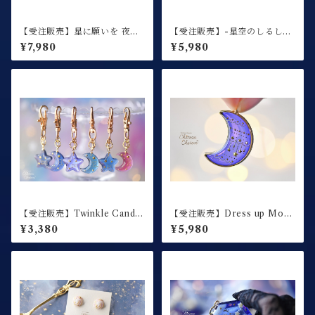
【受注販売】星に願いを 夜空
【受注販売】-星空のしるし-
に祈りを / 絵馬シェイカー /
ネームプレート
¥7,980
¥5,980
キーホルダー
【受注販売】Twinkle Candy
【受注販売】Dress up Moo
/ キーホルダー
n -ドレスアップムーン- / 月
¥3,380
¥5,980
のネックレス【夜空カラー】