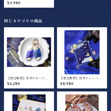
座盤モチーフアクセサリー /
¥3,980
キーホルダー
同じカテゴリの商品
【受注販売】夜空のモーテル
【受注販売】夜空キャンバス /
キー Room No.Orion / キー
キーホルダー
¥4,280
¥8,980
ホルダー